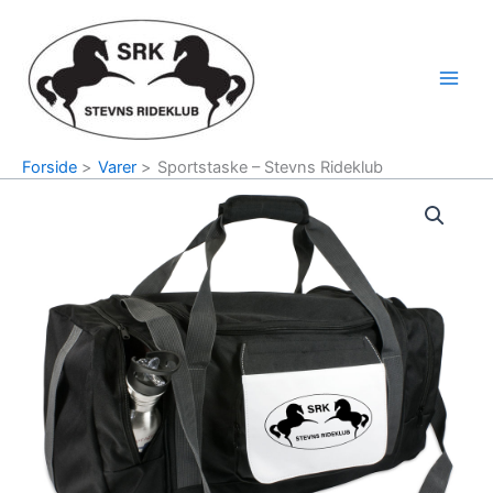
Gå
til
indholdet
Main
Men
Forside
Varer
Sportstaske – Stevns Rideklub